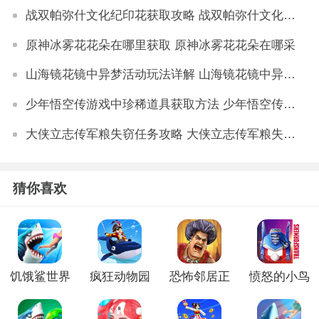
战双帕弥什文化纪印花获取攻略 战双帕弥什文化纪印花如何获得
原神冰雾花花朵在哪里获取 原神冰雾花花朵在哪采
山海镜花镜中异梦活动玩法详解 山海镜花镜中异梦活动怎么玩
少年悟空传游戏中珍稀道具获取方法 少年悟空传游戏珍稀道具如何获取
大侠立志传军粮失窃任务攻略 大侠立志传军粮失窃任务如何做
猜你喜欢
饥饿鲨世界
疯狂动物园
恐怖邻居正
愤怒的小鸟
手机版
手游最新版
式版
之变形金刚
内购版