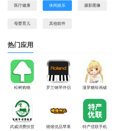
医疗健康
休闲娱乐
摄影图像
母婴育儿
其他软件
热门应用
松树购物
罗兰钢琴伴侣
漫芽糖绘画破
app
解版
武威消费扶贫
猪猪优品苹果
特产优联手机