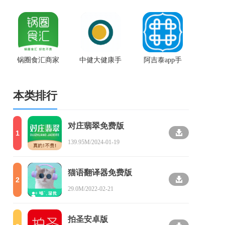
app官网版
版
版
锅圈食汇商家
中健大健康手
阿吉泰app手
版app
机版
机版
本类排行
对庄翡翠免费版
1
139.95M/2024-01-19
猫语翻译器免费版
2
29.0M/2022-02-21
拍圣安卓版