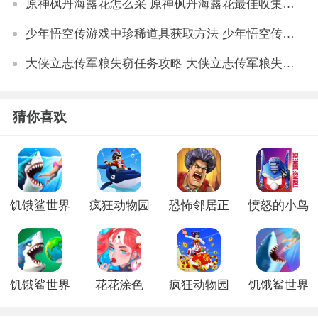
原神枫丹海露花怎么采 原神枫丹海露花最佳收集路线
少年悟空传游戏中珍稀道具获取方法 少年悟空传游戏珍稀道具如何获取
大侠立志传军粮失窃任务攻略 大侠立志传军粮失窃任务如何做
猜你喜欢
饥饿鲨世界
疯狂动物园
恐怖邻居正
愤怒的小鸟
手机版
手游最新版
式版
之变形金刚
内购版
饥饿鲨世界
花花涂色
疯狂动物园
饥饿鲨世界
更新版本
新版
古巨齿鲨游