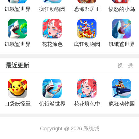
饥饿鲨世界
疯狂动物园
恐怖邻居正
愤怒的小鸟
手机版
手游最新版
式版
之变形金刚
内购版
饥饿鲨世界
花花涂色
疯狂动物园
饥饿鲨世界
更新版本
新版
古巨齿鲨游
戏
最近更新
换一换
口袋妖怪重
饥饿鲨世界
花花填色中
疯狂动物园
制官网版
手机版
文版
手游最新版
Copyright @ 2026 系统城