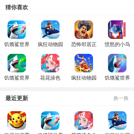
猜你喜欢
饥饿鲨世界
疯狂动物园
恐怖邻居正
愤怒的小鸟
手机版
手游最新版
式版
之变形金刚
内购版
饥饿鲨世界
花花涂色
疯狂动物园
饥饿鲨世界
更新版本
新版
古巨齿鲨游
戏
最近更新
换一换