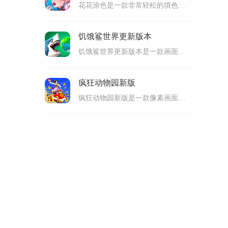
花花涂色是一款非常轻松的填色类休闲游戏，玩家可以获得很多的乐趣。通过选择颜色来填色，在图画的全部数字范围里面填色，自由选择颜色来进行搭配，打造精美的图画，有比较多可以填色的地方，玩家在填色的时候还能够参考其他人的作品，适合很多玩家游玩，可玩性高。
饥饿鲨世界更新版本
饥饿鲨世界更新版本是一款画面很精美的生存冒险类游戏，以海底生存为主要的内容，玩家可以操作鲨鱼来进行战斗，不断吞噬其他的生物来获得经验值，经验值满了就可以升级，升级之后将会解锁新的能力，同时题型也变得更加巨大，在不同的地图可以遇到很多不同种类的生物，可玩性高。
疯狂动物园新版
疯狂动物园新版是一款像素画面的动物园模拟和跑酷挑战类的休闲游戏，拥有轻松欢乐的内容，玩家可以在上面经营自己的动物园，通过布置来打造高端的动物园，然后通过跑酷挑战来捕捉各种动物，将得到的动物放置到自己的动物园里面，开放动物园游览就可以转到很多的金币，可玩性高。