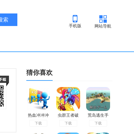
手机版
网站导航
猜你喜欢
热血冲冲冲
虫群王者破
荒岛逃生手
下载
下载
下载
最新版
解版
机版