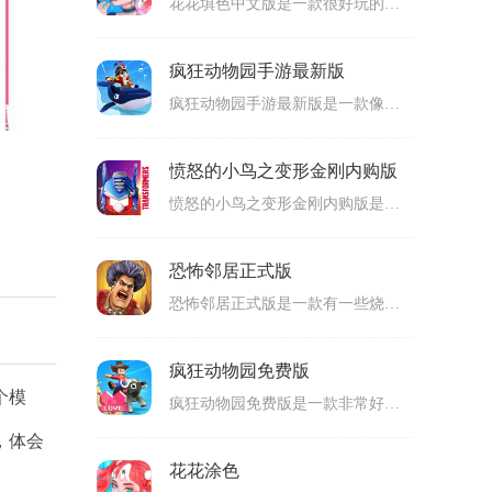
花花填色中文版是一款很好玩的养成类模拟游戏，玩家可以在上面体验到精美的卡通画面，和精彩的填色挑战，拥有非常多的关卡能够挑战，包含了各种图片，从简单的图片到复杂的图片应有尽有，玩家要根据图片上面的数字区域选择颜色来进行颜色搭配，适合很多玩家游玩。
疯狂动物园手游最新版
疯狂动物园手游最新版是一款像素画面的趣味手游，玩家可以使用角色来进行跑酷挑战和经营模拟，有非常多的内容可以体验，通过跑酷来获得各种动物，有一百多种动物能够找到，还有非常珍贵的稀有动物会出现，出现概率比较低，玩家要把握每次机会来得到，将动物放置到动物园里面，可玩性高。
愤怒的小鸟之变形金刚内购版
愤怒的小鸟之变形金刚内购版是一款很好玩的横版闯关类益智游戏，通过抛射小鸟来进行攻击，有很多小鸟可以进行挑战，完成目标就可以进入下一个关卡了，每个关卡玩家会遇到的挑战都是不同的，玩家要使用不同的小鸟来挑战，成功过关解锁下一个关卡，适合很多玩家游玩。
恐怖邻居正式版
恐怖邻居正式版是一款有一些烧脑的解密类手机游戏，结合了整蛊和密室等很多的游戏元素，玩家要操作主角进入到邻居的家里面，在邻居的家里面完成各种任务，每个任务的完成步骤都是不同的，达成任务就可以解锁后面的内容，通过第一视角来游玩，代入感非常强，可玩性高。
疯狂动物园免费版
个模
疯狂动物园免费版是一款非常好玩的经营模拟类手机游戏，采用像素风格的游戏画面，玩家可以操作主角来进行动物园经营以及跑酷挑战，打造一个高级的动物园，获得各种动物放置到自己的动物园里面，除了普通的动物之外，还有很多珍惜的动物可以获得，提升动物园的人气，可玩性高。
，体会
花花涂色