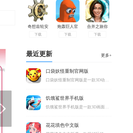
奇想齿轮安
炮轰巨人官
合并之旅你
下载
下载
下载
卓版
方版
的旅行古董
安卓版
最近更新
更多+
口袋妖怪重制官网版
口袋妖怪重制官网版是一款3D动画风格画面的精灵回合制对战rpg手游，根据经典的口袋妖怪系列打造，拥有几百种精灵会在游戏里面出场，包含了神兽，玩家可以收服自己喜欢的各个属性的精灵，打造自己的强大的队伍，前往挑战npc以及道馆以及真人玩家对战等等，可玩性高。
饥饿鲨世界手机版
饥饿鲨世界手机版是一款3D画面的冒险类手机游戏，拥有清新的画面，以鲨鱼模式为主要的内容，玩家要控制饥饿的鲨鱼在地图中寻找各种食物，选择合适的动物来吞噬，成功吞噬就可以增加经验值，经验值满了就可以升级，等级越高体型就越大，可以吞噬更多种类的动物，还可以学会强大的技能，可玩性高。
花花填色中文版