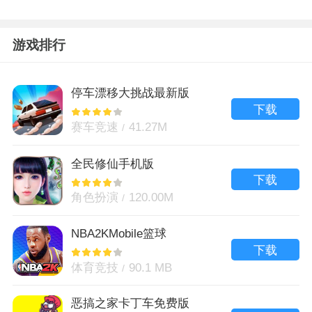
游戏排行
停车漂移大挑战最新版
下载
赛车竞速
41.27M
全民修仙手机版
下载
角色扮演
120.00M
NBA2KMobile篮球
下载
体育竞技
90.1 MB
恶搞之家卡丁车免费版