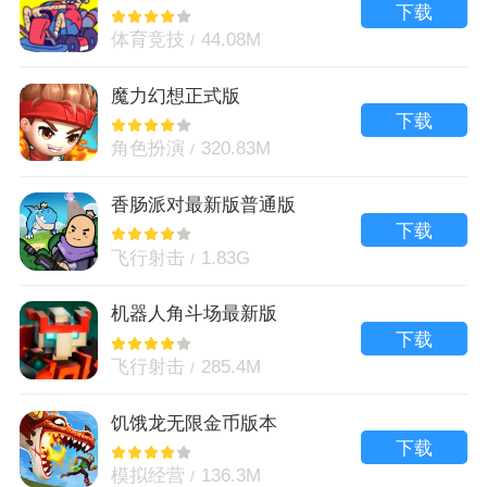
下载
体育竞技
44.08M
魔力幻想正式版
下载
角色扮演
320.83M
香肠派对最新版普通版
下载
飞行射击
1.83G
机器人角斗场最新版
下载
飞行射击
285.4M
饥饿龙无限金币版本
下载
模拟经营
136.3M