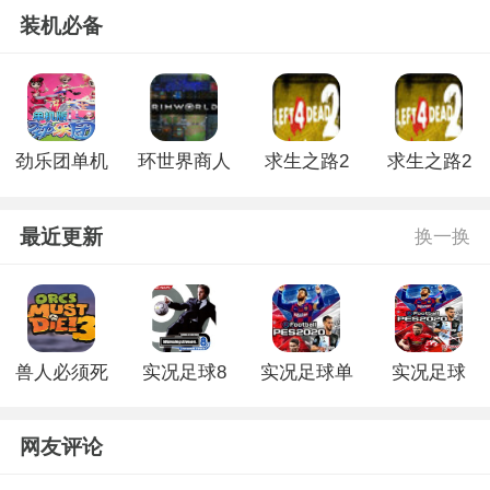
装机必备
劲乐团单机
环世界商人
求生之路2
求生之路2
版
飞船
跨越边境地
粉色血条进
v1.2MOD
图MOD最
度条MOD
最近更新
换一换
新版
兽人必须死
实况足球8
实况足球单
实况足球
3电脑版
电脑版
机电脑版
2020电脑版
网友评论