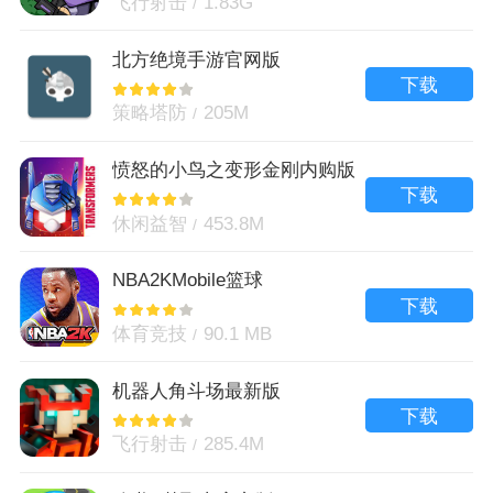
飞行射击
1.83G
北方绝境手游官网版
下载
策略塔防
205M
愤怒的小鸟之变形金刚内购版
下载
休闲益智
453.8M
NBA2KMobile篮球
下载
体育竞技
90.1 MB
机器人角斗场最新版
下载
飞行射击
285.4M