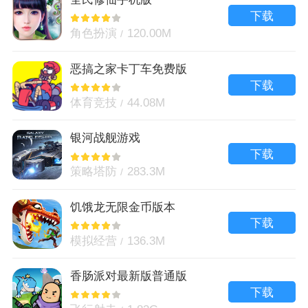
下载
角色扮演
120.00M
恶搞之家卡丁车免费版
下载
体育竞技
44.08M
银河战舰游戏
下载
策略塔防
283.3M
饥饿龙无限金币版本
下载
模拟经营
136.3M
香肠派对最新版普通版
下载