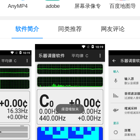
AnyMP4
adobe
屏幕录像专
百度地图导
iPhone
audition电
家免费版
航电脑版
Data
脑版
软件简介
同类推荐
网友评论
Recovery(数
据恢复工
具)