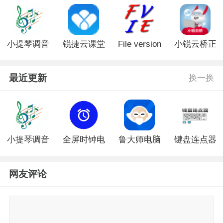
小提琴调音
锐捷云课堂
File version
小锐云桥正
器安卓版
云助手官方
info editor
式版
版
官方版
最近更新
换一换
小提琴调音
全屏时钟电
鲁大师电脑
键盘连点器
器安卓版
脑版
版老版本
电脑版
网友评论