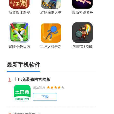
新笑傲江湖安
游轮海港大亨
流动奔跑者免
卓版
辛正式版
费版
冒险小分队内
工匠之战最新
黑暗荒野2最
购破解版
版
新版
最新手机软件
1
土巴兔装修网官网版
生活实用
下载