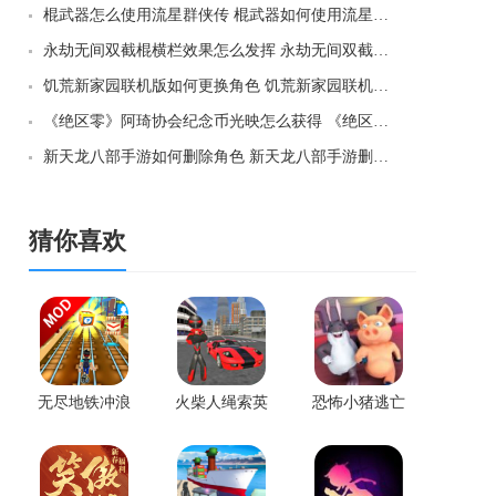
棍武器怎么使用流星群侠传 棍武器如何使用流星群侠传
永劫无间双截棍横栏效果怎么发挥 永劫无间双截棍横栏效果如何发挥
饥荒新家园联机版如何更换角色 饥荒新家园联机版更换角色方法
《绝区零》阿琦协会纪念币光映怎么获得 《绝区零》阿琦协会纪念币光映如何获得
新天龙八部手游如何删除角色 新天龙八部手游删除角色方法
猜你喜欢
无尽地铁冲浪
火柴人绳索英
恐怖小猪逃亡
安卓版
雄2022破解版
官网版