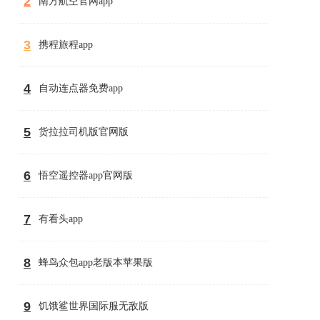
2
南方航空官网app
3
携程旅程app
4
自动连点器免费app
5
货拉拉司机版官网版
6
悟空遥控器app官网版
7
有看头app
8
蜂鸟众包app老版本苹果版
9
饥饿鲨世界国际服无敌版