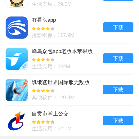
生活实用
29.0M
有看头app
下载
摄影图像
117.9M
蜂鸟众包app老版本苹果版
下载
生活实用
242M
饥饿鲨世界国际服无敌版
下载
其他软件
129.8M
自贡市掌上公交
下载
生活实用
52.1M