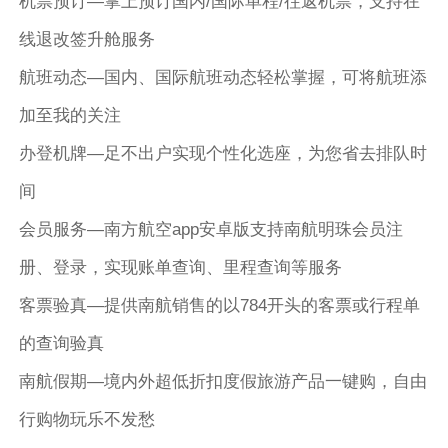
机票预订―掌上预订国内/国际单程/往返机票，支持在
线退改签升舱服务
航班动态―国内、国际航班动态轻松掌握，可将航班添
加至我的关注
办登机牌―足不出户实现个性化选座，为您省去排队时
间
会员服务―南方航空app安卓版支持南航明珠会员注
册、登录，实现账单查询、里程查询等服务
客票验真―提供南航销售的以784开头的客票或行程单
的查询验真
南航假期―境内外超低折扣度假旅游产品一键购，自由
行购物玩乐不发愁