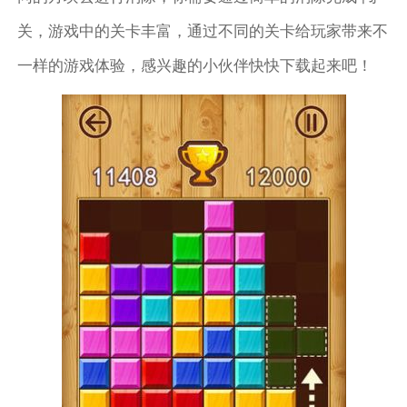
关，游戏中的关卡丰富，通过不同的关卡给玩家带来不
一样的游戏体验，感兴趣的小伙伴快快下载起来吧！