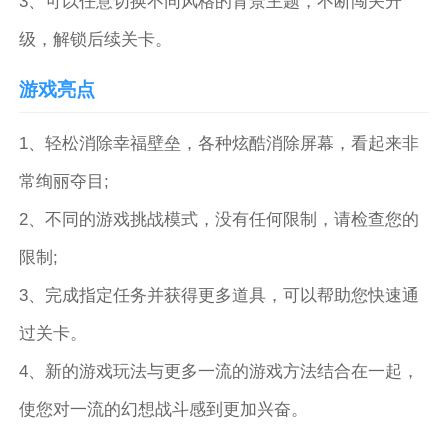
3、可以任意切换不同风格的背景主题，不断闯关升
级，解锁后续关卡。
游戏亮点
1、轻松消除幸福壁垒，各种炫酷消除屏幕，看起来非
常绚丽夺目;
2、不同的游戏挑战模式，没有任何限制，请检查您的
限制;
3、完成指定任务并获得更多道具，可以帮助您快速通
过关卡。
4、新的游戏玩法与更多一流的游戏方法结合在一起，
使您对一流的幻想战斗感到更加兴奋。