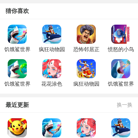
猜你喜欢
饥饿鲨世界
疯狂动物园
恐怖邻居正
愤怒的小鸟
手机版
手游最新版
式版
之变形金刚
内购版
饥饿鲨世界
花花涂色
疯狂动物园
饥饿鲨世界
更新版本
新版
古巨齿鲨游
戏
最近更新
换一换