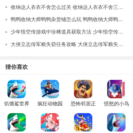
收纳达人衣衣不舍怎么过关 收纳达人衣衣不舍三星攻略
鸭鸭收纳大师鸭鸭杂货铺怎么玩 鸭鸭收纳大师鸭鸭杂货铺通关攻略
少年悟空传游戏中珍稀道具获取方法 少年悟空传游戏珍稀道具如何获取
大侠立志传军粮失窃任务攻略 大侠立志传军粮失窃任务如何做
猜你喜欢
饥饿鲨世界
疯狂动物园
恐怖邻居正
愤怒的小鸟
手机版
手游最新版
式版
之变形金刚
内购版