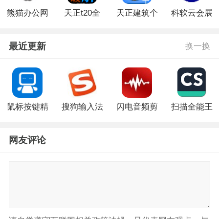
熊猫办公网
天正t20全
天正建筑个
科软云会展
音效免VIP
系列注册机
人版授权码
服务系统免
下载助手免
版
费版
最近更新
换一换
费版
鼠标按键精
搜狗输入法
闪电音频剪
扫描全能王
灵电脑版
PC版
辑软件电脑
电脑版
版
网友评论