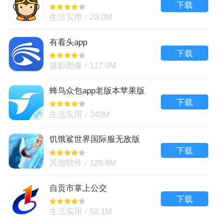
下载
生活实用
29.0M
有看头app
下载
摄影图像
117.9M
蜂鸟众包app老版本苹果版
下载
生活实用
242M
饥饿鲨世界国际服无敌版
下载
其他软件
129.8M
自贡市掌上公交
下载
生活实用
52.1M