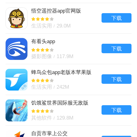
悟空遥控器app官网版
下载
生活实用
29.0M
有看头app
下载
摄影图像
117.9M
蜂鸟众包app老版本苹果版
下载
生活实用
242M
饥饿鲨世界国际服无敌版
下载
其他软件
129.8M
自贡市掌上公交