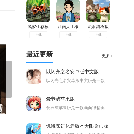
蚂蚁生存模
江南人生破
流浪猫模拟
下载
下载
下载
拟器破解版
解版
器2020破解
版
最近更新
更多+
以闪亮之名安卓版中文版
以闪亮之名安卓版中文版是一款画面非常唯美的养成模拟类手机游戏，玩家可以进行剧情互动还有换装打扮的模拟，有非常多好看的妆容能够选择，根据角色的外形来设计好看的造型，还有丰富的服装，玩家可以选择不同的服装类进行搭配组合打造出非常好看的造型，可玩性很高。
爱养成苹果版
爱养成苹果版是一款画面很精美的养成类模拟游戏，拥有精彩的剧情内容，玩家可以在上面体验到丰富的故事内容，每个角色都有不容的剧情线可以探索，按照不同的剧情线来探索，解锁出不同的结局，通过兑换和赠送等很多的互动方式来提升角色的好感度，适合很多玩家游玩。
饥饿鲨进化老版本无限金币版