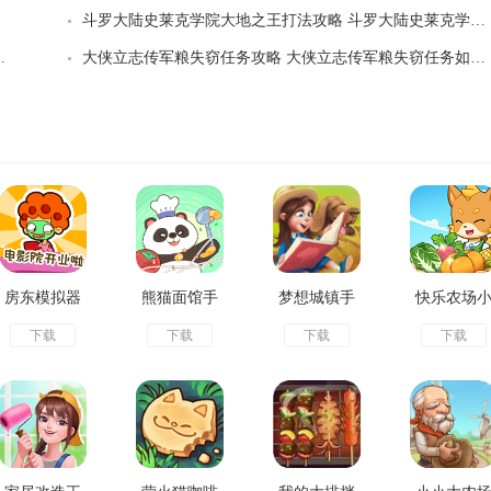
斗罗大陆史莱克学院大地之王打法攻略 斗罗大陆史莱克学院大地之王怎么打
空传游戏珍稀道具如何获取
大侠立志传军粮失窃任务攻略 大侠立志传军粮失窃任务如何做
房东模拟器
熊猫面馆手
梦想城镇手
快乐农场
下载
下载
下载
下载
无限金币版
机版
游版
屋手机版