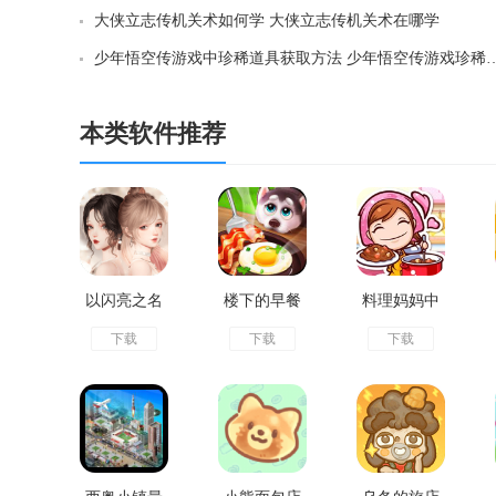
大侠立志传机关术如何学 大侠立志传机关术在哪学
少年悟空传游戏中珍稀道具获取方法 少年悟
本类软件推荐
以闪亮之名
楼下的早餐
料理妈妈中
下载
下载
下载
安卓版中文
店2024最新
文版
版
版