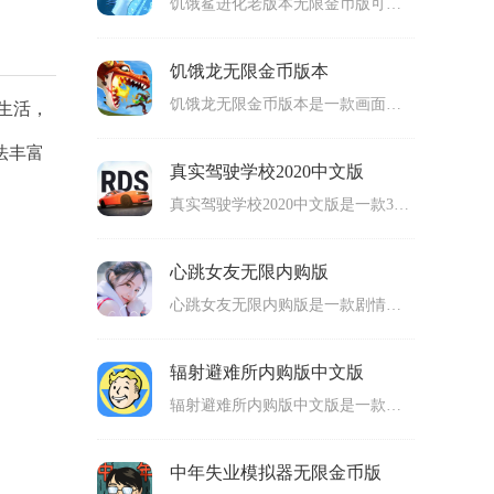
饥饿鲨进化老版本无限金币版可谓是一款蔚蓝海洋的世界尽显各种吞噬和深海生物最纯粹最野性角逐的模拟动作手机游戏。游戏可以让我们去好好经营自己的鲨鱼也可以去完成动作闯关式的冒险，非常的有意思。潜在的敌人非常的多，凶恶在每一天登陆游戏的时候都会给你我莫大的考验，但同时也带来了极为乐趣的时刻，甚为可以前来领略一番。
饥饿龙无限金币版本
饥饿龙无限金币版本是一款画面很高级的3D动作冒险类游戏，玩家可以在上面操作饥饿龙来进行战斗和冒险，操控飞龙来进行战斗，一边飞行一边吞噬各种怪物，让自己可以得到经验值并且不断成长和进化，从小龙变成大龙，而且可以学习到各种强力的技能，适合很多玩家游玩。
生活，
法丰富
真实驾驶学校2020中文版
真实驾驶学校2020中文版是一款3D画面的模拟类手机游戏，玩家可以在上面体验驾驶模拟的内容，通过不同的视角来进行游玩，点击按键来进行第一视角和第三视角的切换，不同视角下面的游戏体验是完全不同的，而且玩家可以操作汽车在地图上面的各个地方进行驾驶，可玩性高。
心跳女友无限内购版
心跳女友无限内购版是一款剧情非常精彩的恋爱养成互动类手机游戏，拥有精美的画面和特效，以恋爱互动为主要的内容，出场的角色有很多，每个角色的设定和背景都是完全不同的，玩家可以根据每个角色的设定来解锁专属的剧情线以及最后的结局，多种结局能够解锁，可玩性很高。
辐射避难所内购版中文版
辐射避难所内购版中文版是一款末日生存模拟类的手机游戏，拥有逼真的画面，以末日世界为主要的背景，玩家作为人类幸存者，你需要建造生存基地，在基地里面开拓各种空间，建造把不同的机器和建筑，获得非常多的生存物资，然后拯救很多幸存者进入到生存基地里面，可玩性高。
中年失业模拟器无限金币版