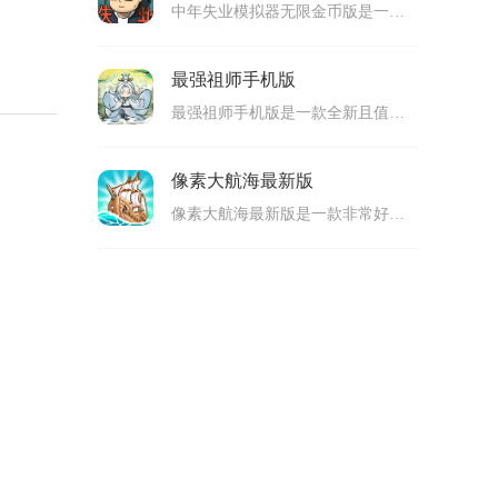
中年失业模拟器无限金币版是一款动画风格的模拟养成类休闲游戏，玩家可以在上面体验失业中年人的生活，通过各种行动来赚钱，有非常多的任务可以完成，每个任务的内容都不同，完成越多的任务来提升自己的资产，如果破产了游戏就失败了。游戏还有很多的卡片能够获得，可玩性高。
最强祖师手机版
最强祖师手机版是一款全新且值得广大游戏玩家上手体验的手机放置修仙类游戏，最强祖师最新版拥有精美的游戏画面，丰富的游戏玩法，在这款游戏里，玩家们将化身出色的祖师，你将建立起自己的道派，并招募、培养弟子们来将其发展起来。而且，还要和其他道派进行对战，努力提升自己的实力，实现一统江湖的梦想。感兴趣的玩家们，那就快来下载体验吧！
像素大航海最新版
像素大航海最新版是一款非常好玩的手机策略放置经营类游戏，在像素大航海安卓版游戏中，游戏画面设计十分出色哦，采用像素复古风的游戏画面，色彩搭配很绚丽，给玩家们超棒的视觉效果。而玩法内容上，这款游戏设计得也很棒，游戏里玩家们将化身船长，开启自己的冒险之旅。你需要合理经营着自己的船队，并派遣它们前往世界各地来多多赚取收益。并且，游戏中还设置了很多趣味挑战任务，很考验玩家们的策略性哦，感兴趣的话，那就快来下载体验吧！