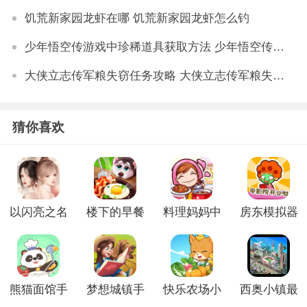
饥荒新家园龙虾在哪 饥荒新家园龙虾怎么钓
少年悟空传游戏中珍稀道具获取方法 少年悟空传游戏珍稀道具如何获取
大侠立志传军粮失窃任务攻略 大侠立志传军粮失窃任务如何做
猜你喜欢
以闪亮之名
楼下的早餐
料理妈妈中
房东模拟器
安卓版中文
店2024最新
文版
无限金币版
版
版
熊猫面馆手
梦想城镇手
快乐农场小
西奥小镇最