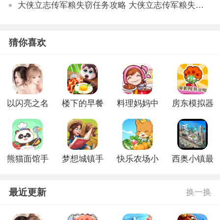
大侠立志传军粮失窃任务攻略 大侠立志传军粮失窃任务如何做
猜你喜欢
以闪亮之名
楼下的早餐
料理妈妈中
房东模拟器
安卓版中文
店2024最新
文版
无限金币版
版
版
熊猫面馆手
梦想城镇手
快乐农场小
西奥小镇最
机版
游版
屋手机版
新版无限钻
石金币版
最近更新
换一换