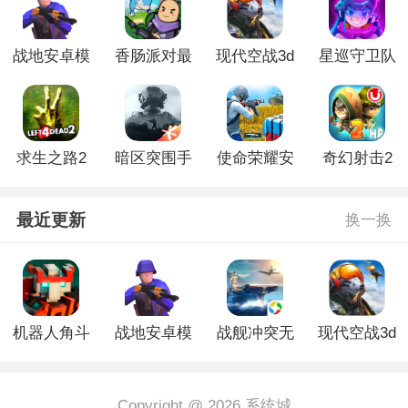
战地安卓模
香肠派对最
现代空战3d
星巡守卫队
拟器游戏
新版普通版
版
免广告版
求生之路2
暗区突围手
使命荣耀安
奇幻射击2
手游中文版
游安卓版
卓版
官方版正版
最近更新
换一换
机器人角斗
战地安卓模
战舰冲突无
现代空战3d
场最新版
拟器游戏
限金币版
版
Copyright @ 2026 系统城