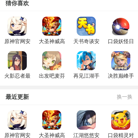
猜你喜欢
原神官网安
大圣神威高
天书奇谈安
口袋妖怪日
卓版
爆版
卓版
月官网版
火影忍者最
出发吧麦芬
再见江湖手
决胜巅峰手
后的战争游
官网版
游官方版
游官网版
戏
最近更新
换一换
原神官网安
大圣神威高
江湖悠悠安
口袋精灵对