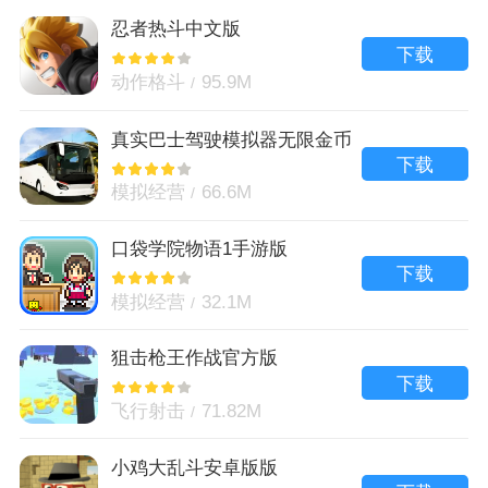
忍者热斗中文版
下载
动作格斗
95.9M
真实巴士驾驶模拟器无限金币
版
下载
模拟经营
66.6M
口袋学院物语1手游版
下载
模拟经营
32.1M
狙击枪王作战官方版
下载
飞行射击
71.82M
小鸡大乱斗安卓版版