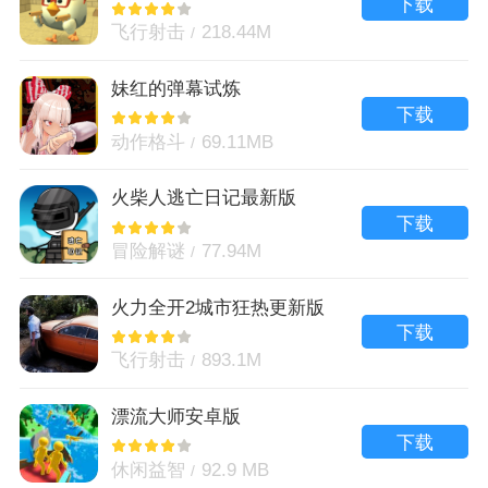
下载
飞行射击
218.44M
妹红的弹幕试炼
下载
动作格斗
69.11MB
火柴人逃亡日记最新版
下载
冒险解谜
77.94M
火力全开2城市狂热更新版
下载
飞行射击
893.1M
漂流大师安卓版
下载
休闲益智
92.9 MB