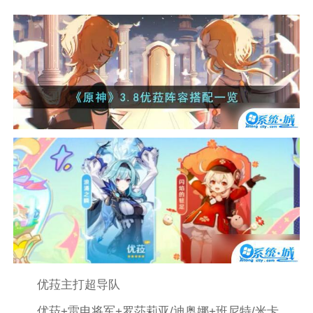
优菈主打超导队
优菈+雷电将军+罗莎莉亚/迪奥娜+班尼特/米卡