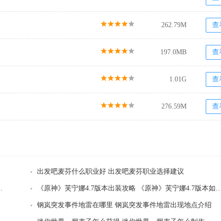
262.79M
查
197.0MB
查
1.01G
查
276.59M
查
出发吧麦芬什么职业好 出发吧麦芬职业选择建议
发吧麦芬最新兑换码分享
《原神》芙宁娜4.7版本出装攻略 《原神》芙宁娜4.7
钢岚突发事件地雷在哪里 钢岚突发事件地雷出现地点介绍