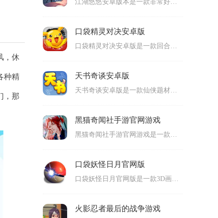
江湖悠悠安卓版本是一款非常好玩的武侠角色扮演游戏，玩家可以在上面体验精彩的武侠剧情，完成热血的江湖挑战，有非常多的任务和成就可以完成，通过这些任务和成就可以得到非常多的经验值和金币以及装备等奖励，利用这些奖励来不断提升角色的战斗力，可玩性很高。
口袋精灵对决安卓版
口袋精灵对决安卓版是一款回合制rpg对战的策略战斗类手机游戏，采用卡通风格的游戏画面，玩家可以使用不同的精灵来进行对战，精灵拥有不同的属性，属性之间拥有克制的关键，玩家在战斗的时候就需要使用属性克制的关系，通过克制的属性来更容易击败对手，可玩性高。
风，休
天书奇谈安卓版
各种精
天书奇谈安卓版是一款仙侠题材的角色扮演类手机游戏，结合了丰富的游戏元素，玩家可以在上面体验到mmorpg的内容，在开局的时候能够选择自己的角色，有多个角色能够进行选择，每个角色的玩法和技能都是完全不同的，玩家还能够获得强大的宠物以及坐骑，可玩性很高。
们，那
黑猫奇闻社手游官网游戏
黑猫奇闻社手游官网游戏是一款剧情很精彩的角色扮演剧情互动类游戏，玩家可以在上面进行侦探解密的挑战，有非常多的剧情和案件能够体验，根据剧情来完成解密的挑战，完全全部的解密就可以得到丰富的奖励。游戏的画面和特效十分精美，视觉效果非常好，适合很多玩家游玩。
口袋妖怪日月官网版
口袋妖怪日月官网版是一款3D画面的精灵养成对战类手机游戏，采用经典的回合制对战玩法，拥有一百多种精灵能够蝴蝶，玩家可以在地图上面和精灵对战也可以和其他npc进行精灵对战，派遣自己拥有的精灵来进行战斗，选择要释放技能来击败对手的精灵，适合很多玩家游玩。
火影忍者最后的战争游戏