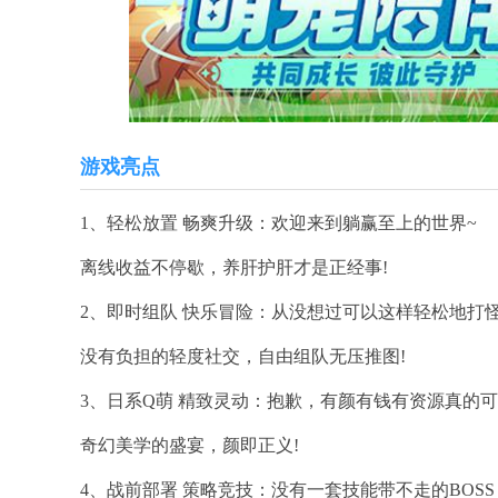
游戏亮点
1、轻松放置 畅爽升级：欢迎来到躺赢至上的世界~
离线收益不停歇，养肝护肝才是正经事!
2、即时组队 快乐冒险：从没想过可以这样轻松地打怪
没有负担的轻度社交，自由组队无压推图!
3、日系Q萌 精致灵动：抱歉，有颜有钱有资源真的可
奇幻美学的盛宴，颜即正义!
4、战前部署 策略竞技：没有一套技能带不走的BOS