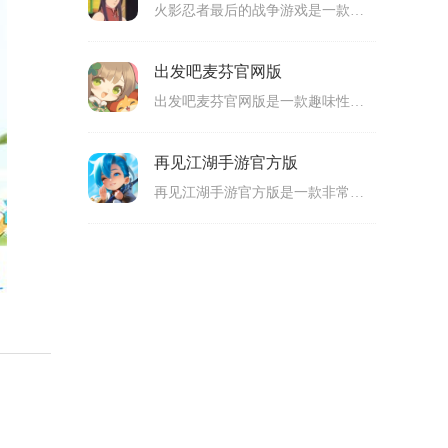
火影忍者最后的战争游戏是一款以火影忍者为主要内容的角色扮演剧情冒险类手机游戏，拥有清新的游戏画面，玩家要操作忍者来进行剧情战斗，参与到各种战斗里面，完成任务来得到奖励，通过让角色升级以及穿戴装备还有学习忍术来不断提升战斗力，适合很多玩家游玩。
出发吧麦芬官网版
出发吧麦芬官网版是一款趣味性十足的手机冒险放置RPG类型游戏，出发吧麦芬最新版拥有着卡通清新的可爱游戏画风，休闲轻松的放置玩法，让玩家们在这里开启全新的异世界之旅。游戏里，玩家们需要通过宠物的养成，来帮助自己完成各种精彩战斗。而且，还为玩家们精心设置了丰富的任务以及挑战关卡，让玩家们感受不一样的冒险乐趣哦。感兴趣的玩家们，那就快来下载体验吧！
再见江湖手游官方版
再见江湖手游官方版是一款非常好玩的手机武侠养成冒险类游戏，再见江湖手机版采用了Q版卡通风格的游戏画面，游戏中为玩家们提供了丰富的角色以及多样化的职业，玩家们可以根据自己的喜好来进行选择哦，然后开启专属自己的冒险之旅。游戏中玩家们需要完成各种各样的挑战任务，还可以与其他玩家进行组队，一同挑战强大的boss，可玩性还是很高的。喜欢的玩家们，不妨也来下载尝试看看呀！