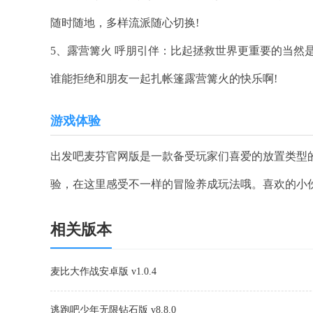
随时随地，多样流派随心切换!
5、露营篝火 呼朋引伴：比起拯救世界更重要的当然是
谁能拒绝和朋友一起扎帐篷露营篝火的快乐啊!
游戏体验
出发吧麦芬官网版是一款备受玩家们喜爱的放置类型
验，在这里感受不一样的冒险养成玩法哦。喜欢的小
相关版本
麦比大作战安卓版 v1.0.4
逃跑吧少年无限钻石版 v8.8.0