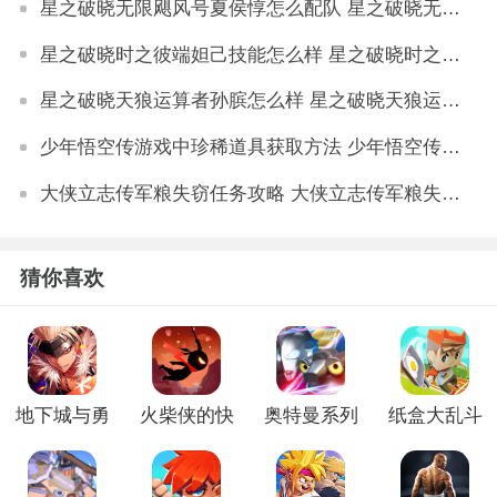
星之破晓无限飓风号夏侯惇怎么配队 星之破晓无限飓风号夏侯惇配队阵容详解
星之破晓时之彼端妲己技能怎么样 星之破晓时之彼端妲己技能介绍
星之破晓天狼运算者孙膑怎么样 星之破晓天狼运算者孙膑技能详解
少年悟空传游戏中珍稀道具获取方法 少年悟空传游戏珍稀道具如何获取
大侠立志传军粮失窃任务攻略 大侠立志传军粮失窃任务如何做
猜你喜欢
地下城与勇
火柴侠的快
奥特曼系列
纸盒大乱斗
士起源官方
打挑战手机
ol手游版
最新版
正版
版