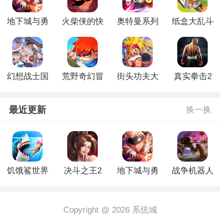
地下城与勇
火柴侠的快
奥特曼系列
纸盒大乱斗
士起源官方
打挑战手机
ol手游版
最新版
正版
版
幻想战士国
荒野奇幻冒
街头功夫大
真实拳击2
王格斗破解
险破解版
乱斗破解版
游戏安卓版
版
最近更新
换一换
饥饿鲨世界
决斗之王2
地下城与勇
战争机器人
金币无限版
游戏
士起源官方
2024最新版
正版
Copyright @ 2026 系统城