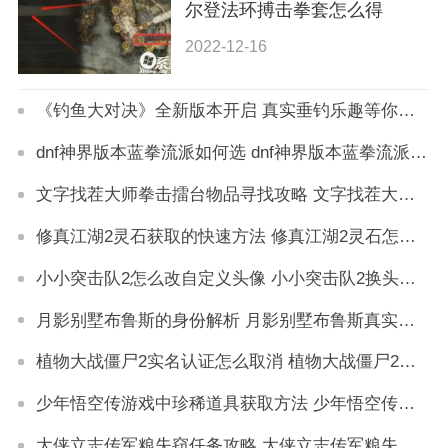
尔登法环搏击拳套怎么得
2022-12-16
《钓鱼大对决》全新版本开启 真实垂钓乐趣等你来体验
dnf神界版本蓝拳流派如何选 dnf神界版本蓝拳流派选择攻略
文字找茬大师拳击擂台物品寻找攻略 文字找茬大师拳击擂台物品寻找如何过
修真江湖2灵石获取的快速方法 修真江湖2灵石怎么获得
小小突击队2怎么改自定义头像 小小突击队2换头像方法
月影别墅布鲁斯的身份解析 月影别墅布鲁斯真实身份是谁
植物大战僵尸2实名认证怎么取消 植物大战僵尸2解除实名认证方法
少年悟空传游戏中珍稀道具获取方法 少年悟空传游戏珍稀道具如何获取
大侠立志传军粮失窃任务攻略 大侠立志传军粮失窃任务如何做