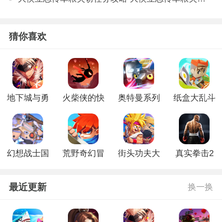
猜你喜欢
地下城与勇
火柴侠的快
奥特曼系列
纸盒大乱斗
士起源官方
打挑战手机
ol手游版
最新版
正版
版
幻想战士国
荒野奇幻冒
街头功夫大
真实拳击2
王格斗破解
险破解版
乱斗破解版
游戏安卓版
版
最近更新
换一换