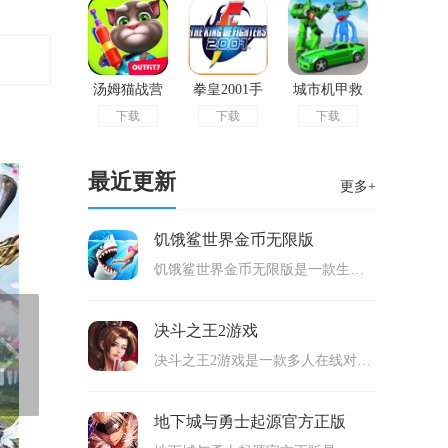
汤姆猫战营
拳皇2001手
城市机甲救
下载
下载
下载
单机版
机版
援游戏官方
版
最近更新
更多+
饥饿鲨世界金币无限版
饥饿鲨世界金币无限版是一款生存冒险的动作游戏，玩家可以在3D画面里面进行热血的挑战，控制鲨鱼来冒险，在地图里面横冲直撞，寻找可以吞噬的生物来不断吞噬，有目标需要我们完成，完成目标之后就可以解锁后续的内容了，有十几种鲨鱼能够解锁，适合很多玩家游玩。
决斗之王2游戏
决斗之王2游戏是一款多人在线对战的卡牌竞技类手游，以独特的规则进行卡牌对战，拥有非常多的卡牌能够获得，玩家可以按照不同的玩法和套路来选择相关的卡牌组成完整的卡组，使用卡组来挑战不同的内容，包含了NPC和真人玩家都可以在线进行挑战，战斗画面很精美，可玩性高。
地下城与勇士起源官方正版