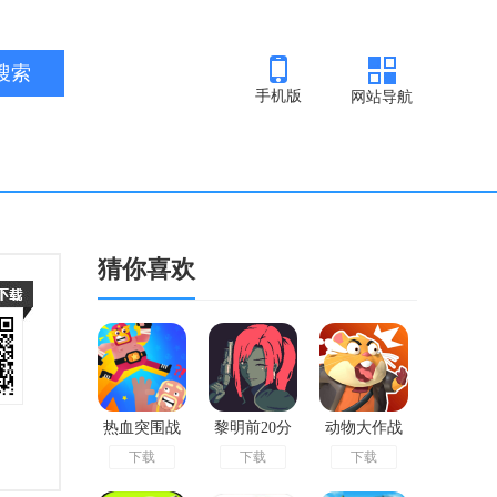
手机版
网站导航
猜你喜欢
热血突围战
黎明前20分
动物大作战
下载
下载
下载
钟正版
手机版