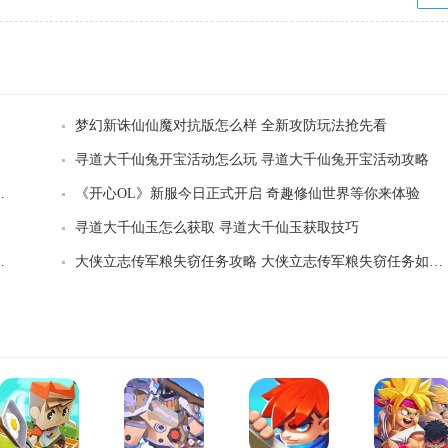
梦幻新诛仙仙魔对抗版怎么样 全新攻防玩法抢先看
寻道大千仙兔开宝活动怎么玩 寻道大千仙兔开宝活动攻略
僵尸杂交版寒冰仙人掌获得方式
《开心OL》新服今日正式开启 奇趣修仙世界等你来体验
寻道大千仙玉怎么获取 寻道大千仙玉获取技巧
空传游戏珍稀道具如何获取
大侠立志传军粮失窃任务攻略 大侠立志传军粮失窃任务如何做