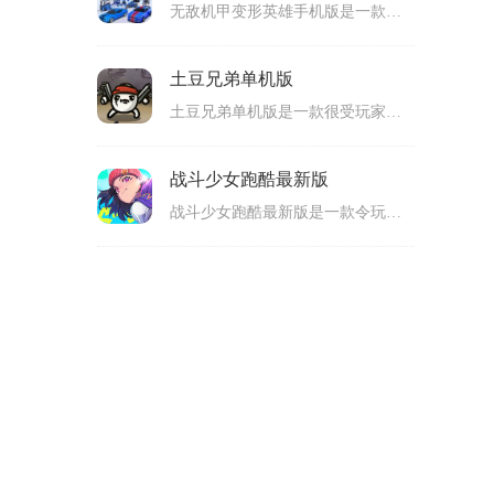
无敌机甲变形英雄手机版是一款很值得玩家们上手体验的手机机甲冒险类游戏，这款无敌机甲变形英雄最新版拥有出色的游戏画面，丰富的游戏场景，游戏里玩家们将化身机甲英雄，你将驾驶着各种厉害机甲来完成关卡里的挑战任务。而且，不同机甲的能力以及技能也是不一样的，玩家们也需要不断提升它们的实力哦。整体耐玩性很高的，喜欢的玩家们，那就快来下载体验呀！
土豆兄弟单机版
土豆兄弟单机版是一款很受玩家们喜爱的手机动作对战类游戏。土豆兄弟正版玩法十分有趣哦，它巧妙将动作、射击、冒险等多种趣味元素相结合，给玩家们不一样游戏玩法。而且，游戏中还为玩家们提供了多样化的战斗模式，丰富的游戏武器，让玩家们在这里感受刺激又好玩的冒险对战乐趣哦！感兴趣的玩家们，欢迎大家前来本站免费下载这款游戏试一试！
战斗少女跑酷最新版
战斗少女跑酷最新版是一款令玩家们兴奋的手机动作跑酷类游戏。战斗少女跑酷正版充满着快节奏的游戏氛围感，游戏画面设计十分出色，玩法内容也刺激有趣哦！在这款游戏里，玩家们需要灵活操控着主角战斗少女，通过跳跃、滑行等操作，来避开关卡里出现的各种障碍，还要避开敌人们的追击与攻击，可玩性还是非常高的。感兴趣的玩家们，欢迎你们前来下载体验哦！