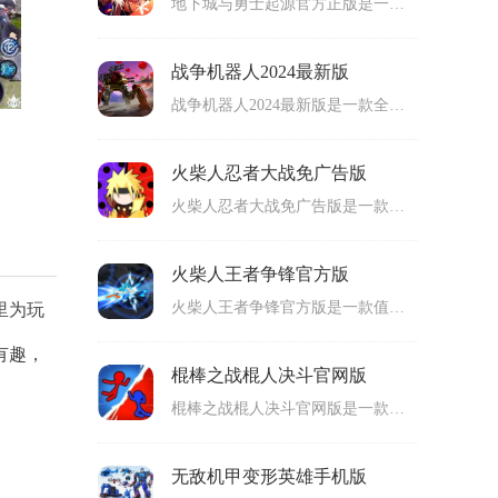
地下城与勇士起源官方正版是一款非常好玩的2D动作格斗类手机游戏。地下城与勇士起源安卓版玩法丰富，玩家们将再次回到这个熟悉的阿拉德大陆，进入一个拥有满满挑战和惊喜的奇幻世界，在这里挑战各种强大的敌人，探索地下城未知任务。而且，游戏中还支持玩家们与其他小伙伴进行组队，灵活运用各种道具来获取对战胜利哦！可玩性非常高，感兴趣的玩家们，那就快来下载试玩吧！
战争机器人2024最新版
战争机器人2024最新版是一款全新的手机机甲战斗类游戏。战争机器人2024官方版采用高品质画面效果，充满科幻元素的主题，搭配上超级震撼的音乐效果，给玩家们带来满满的沉浸式体验哦。而且，游戏的玩法也很新颖，游戏融入了战斗、射击、赛车等多种趣味元素，给玩家们感受超浓的战斗气氛，身临其境感受最为真实的对战乐趣哦！还等什么呢？快来下载试玩吧！
火柴人忍者大战免广告版
火柴人忍者大战免广告版是一款很受游戏玩家们喜爱的手机动作格斗类型游戏，这款火柴人忍者大战无敌版游戏画面设计精美，丰富的挑战玩法内容，吸引了无数玩家前来挑战。游戏里，玩家们将化身可爱的火柴人角色，你需要利用各种武器，灵活运用自身技能来与敌人们进行战斗。而且，游戏中还有超多有意思的挑战关卡哦，整体很考验玩家们的操作性，感兴趣的玩家们，那就快来下载体验吧！
火柴人王者争锋官方版
火柴人王者争锋官方版是一款值得玩家们上手体验的手机动作对战类游戏。火柴人王者争锋安卓版拥有精美的游戏画面，丰富的玩法内容。在这款游戏中，玩家们可以自由选择喜欢的火柴人角色，灵活运用各种战术策略，来将游戏里的敌人快速击败。而且，游戏里还有很多有意思的关卡挑战，很考验玩家们的作战技巧哦，感兴趣的朋友们，不妨也来本站免费下载体验呀！
里为玩
有趣，
棍棒之战棍人决斗官网版
棍棒之战棍人决斗官网版是一款令玩家们兴奋的手机动作冒险类游戏，棍棒之战棍人决斗最新版玩法刺激有趣，在这款游戏里，玩家们将利用各种厉害武器，使用各种角色技能，来和对手们展开较量，快速将对手们一一打败。而且，游戏里还有超多有意思的挑战模式，玩家们可以自由选择来进行体验。还等什么呢？快来本站免费下载游戏，尝试一下吧！
无敌机甲变形英雄手机版