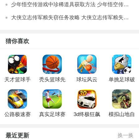
少年悟空传游戏中珍稀道具获取方法 少年悟空传游戏珍稀道具如何获取
大侠立志传军粮失窃任务攻略 大侠立志传军粮失窃任务如何做
猜你喜欢
天才篮球手
秃头篮球先
球坛风云
单挑足球破
游戏官方版
生破解版
3D官网版
解版
公路极速赛
真实足球赛
3d终极狂飙
模拟山地自
车无限金币
免费版
3破解版
行车手机版
版
最近更新
换一换