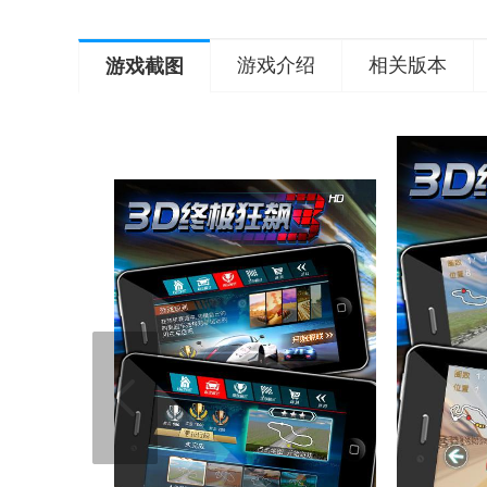
游戏介绍
相关版本
游戏截图