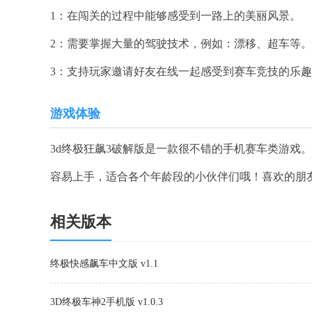
1：在闯关的过程中能够感受到一路上的美丽风景。
2：需要掌握大量的驾驶技术，例如：漂移、超车等。
3：支持玩家邀请好友在线一起感受到赛车竞技的乐
游戏体验
3d终极狂飙3破解版是一款很不错的手机赛车类游戏
容易上手，适合各个年龄段的小伙伴们哦！喜欢的朋
相关版本
终极快感飙车中文版 v1.1
3D终极车神2手机版 v1.0.3