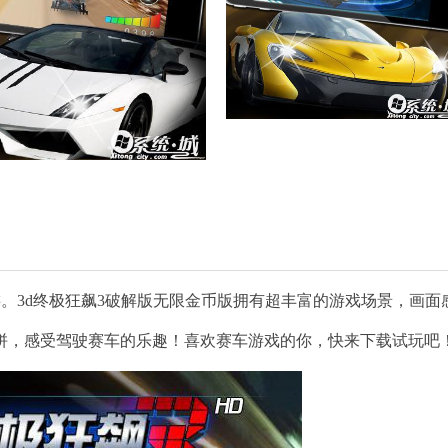
。3d终极狂飙3破解版无限金币版拥有超丰富的游戏场景，画面
拼，感受驾驶赛车的乐趣！喜欢赛车游戏的你，快来下载试玩吧