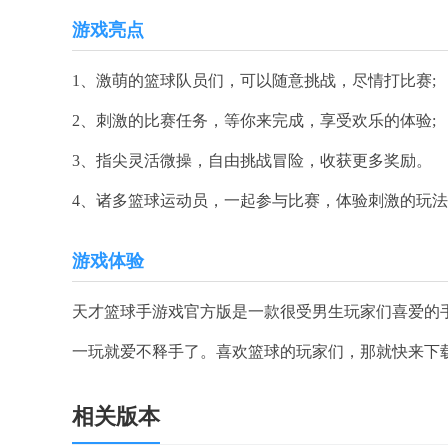
游戏亮点
1、激萌的篮球队员们，可以随意挑战，尽情打比赛;
2、刺激的比赛任务，等你来完成，享受欢乐的体验;
3、指尖灵活微操，自由挑战冒险，收获更多奖励。
4、诸多篮球运动员，一起参与比赛，体验刺激的玩法
游戏体验
天才篮球手游戏官方版是一款很受男生玩家们喜爱的
一玩就爱不释手了。喜欢篮球的玩家们，那就快来下
相关版本