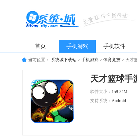
首页
手机游戏
手机软件
当前位置：
系统城下载站
>
手机游戏
>
体育竞技
>
天才
天才篮球手
软件大小：
159.24M
支持系统：
Android