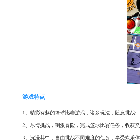
游戏特点
1、精彩有趣的篮球比赛游戏，诸多玩法，随意挑战;
2、尽情挑战，刺激冒险，完成篮球比赛任务，收获奖
3、沉浸其中，自由挑战不同难度的任务，享受欢乐