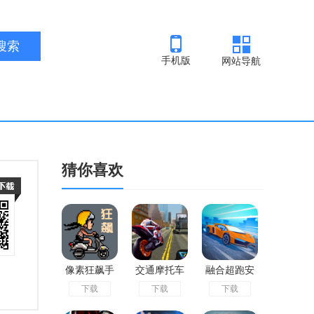
手机版
网站导航
猜你喜欢
像素狂飙手
交通摩托车
融合超跑安
下载
下载
下载
机版
驾驶手机版
卓版