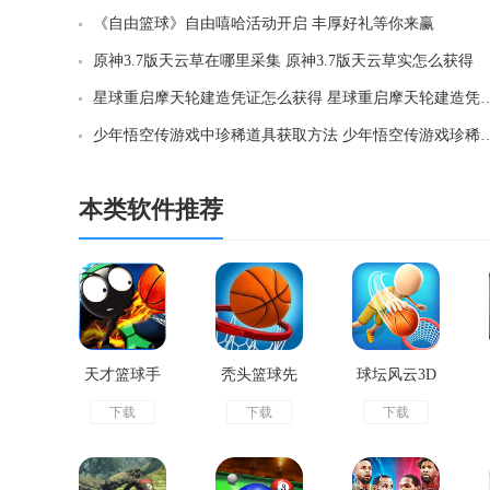
《自由篮球》自由嘻哈活动开启 丰厚好礼等你来赢
原神3.7版天云草在哪里采集 原神3.7版天云草实怎么获得
星球重启摩天轮建造凭证怎么获得 星球重
少年悟空传游戏中珍稀道具获取方法 少年悟
本类软件推荐
天才篮球手
秃头篮球先
球坛风云3D
下载
下载
下载
游戏官方版
生破解版
官网版