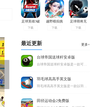
足球英雄3破
越野模拟挑
足球萌将无
下载
下载
下载
解版
战赛最新版
限金币版
最近更新
更多+
台球帝国送球杆安卓版
台球帝国送球杆安卓版是一款可以趣味打台球的在线手机游戏，拥有经典的台球玩法，能够选择玩家对战或者电脑对战等不同模式的玩法内容，有很多的球杆能够获得，每个球杆的外形都很炫酷，玩家可以通过活动还有购买以及其他的途径来获得这些好看的球杆，适合很多玩家游玩。
羽毛球高高手英文版
羽毛球高高手英文版是一款以羽毛球对战为主要内容的体育游戏，玩家可以在上面进行羽毛球的体育对战玩法，操作角色来进行羽毛球比赛对战，点击按键来进行发球和击球，玩家能够控制击球的力道，让球的落点在比较近或者比较远的位置，让对手没办法接到球，适合很多玩家游玩。
田径运动会2免费版