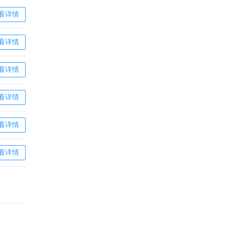
看详情
看详情
看详情
看详情
看详情
看详情