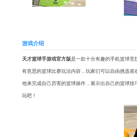
游戏介绍
天才篮球手游戏官方版
是一款十分有趣的手机篮球竞
有意思的篮球比赛玩法内容，玩家们可以自由挑选喜
他来完成自己厉害的篮球操作，展示出自己的篮球技
玩吧！