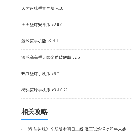
天才篮球手官网版 v1.0
天天篮球安卓版 v2.0.0
运球篮手机版 v2.4.1
篮球高高手无限金币破解版 v2.5
热血篮球手机版 v6.7
街头篮球手机版 v3.4.0.22
相关攻略
《街头篮球》全新版本明日上线 魔王试炼活动即将来袭