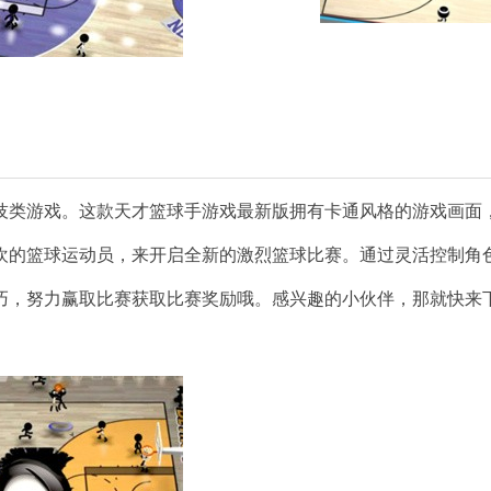
技类游戏。这款天才篮球手游戏最新版拥有卡通风格的游戏画面
欢的篮球运动员，来开启全新的激烈篮球比赛。通过灵活控制角
巧，努力赢取比赛获取比赛奖励哦。感兴趣的小伙伴，那就快来