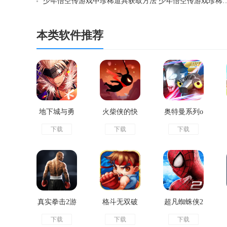
少年悟空传游戏中珍稀道具获取方法 少年悟
本类软件推荐
地下城与勇
火柴侠的快
奥特曼系列o
下载
下载
下载
士起源官方
打挑战手机
l手游版
正版
版
真实拳击2游
格斗无双破
超凡蜘蛛侠2
下载
下载
下载
戏安卓版
解版
手游无限金