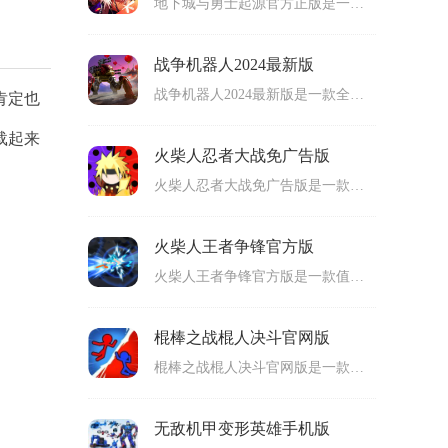
地下城与勇士起源官方正版是一款非常好玩的2D动作格斗类手机游戏。地下城与勇士起源安卓版玩法丰富，玩家们将再次回到这个熟悉的阿拉德大陆，进入一个拥有满满挑战和惊喜的奇幻世界，在这里挑战各种强大的敌人，探索地下城未知任务。而且，游戏中还支持玩家们与其他小伙伴进行组队，灵活运用各种道具来获取对战胜利哦！可玩性非常高，感兴趣的玩家们，那就快来下载试玩吧！
战争机器人2024最新版
战争机器人2024最新版是一款全新的手机机甲战斗类游戏。战争机器人2024官方版采用高品质画面效果，充满科幻元素的主题，搭配上超级震撼的音乐效果，给玩家们带来满满的沉浸式体验哦。而且，游戏的玩法也很新颖，游戏融入了战斗、射击、赛车等多种趣味元素，给玩家们感受超浓的战斗气氛，身临其境感受最为真实的对战乐趣哦！还等什么呢？快来下载试玩吧！
肯定也
载起来
火柴人忍者大战免广告版
火柴人忍者大战免广告版是一款很受游戏玩家们喜爱的手机动作格斗类型游戏，这款火柴人忍者大战无敌版游戏画面设计精美，丰富的挑战玩法内容，吸引了无数玩家前来挑战。游戏里，玩家们将化身可爱的火柴人角色，你需要利用各种武器，灵活运用自身技能来与敌人们进行战斗。而且，游戏中还有超多有意思的挑战关卡哦，整体很考验玩家们的操作性，感兴趣的玩家们，那就快来下载体验吧！
火柴人王者争锋官方版
火柴人王者争锋官方版是一款值得玩家们上手体验的手机动作对战类游戏。火柴人王者争锋安卓版拥有精美的游戏画面，丰富的玩法内容。在这款游戏中，玩家们可以自由选择喜欢的火柴人角色，灵活运用各种战术策略，来将游戏里的敌人快速击败。而且，游戏里还有很多有意思的关卡挑战，很考验玩家们的作战技巧哦，感兴趣的朋友们，不妨也来本站免费下载体验呀！
棍棒之战棍人决斗官网版
棍棒之战棍人决斗官网版是一款令玩家们兴奋的手机动作冒险类游戏，棍棒之战棍人决斗最新版玩法刺激有趣，在这款游戏里，玩家们将利用各种厉害武器，使用各种角色技能，来和对手们展开较量，快速将对手们一一打败。而且，游戏里还有超多有意思的挑战模式，玩家们可以自由选择来进行体验。还等什么呢？快来本站免费下载游戏，尝试一下吧！
无敌机甲变形英雄手机版