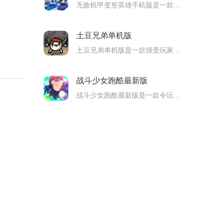
无敌机甲变形英雄手机版是一款很值得玩家们上手体验的手机机甲冒险类游戏，这款无敌机甲变形英雄最新版拥有出色的游戏画面，丰富的游戏场景，游戏里玩家们将化身机甲英雄，你将驾驶着各种厉害机甲来完成关卡里的挑战任务。而且，不同机甲的能力以及技能也是不一样的，玩家们也需要不断提升它们的实力哦。整体耐玩性很高的，喜欢的玩家们，那就快来下载体验呀！
土豆兄弟单机版
土豆兄弟单机版是一款很受玩家们喜爱的手机动作对战类游戏。土豆兄弟正版玩法十分有趣哦，它巧妙将动作、射击、冒险等多种趣味元素相结合，给玩家们不一样游戏玩法。而且，游戏中还为玩家们提供了多样化的战斗模式，丰富的游戏武器，让玩家们在这里感受刺激又好玩的冒险对战乐趣哦！感兴趣的玩家们，欢迎大家前来本站免费下载这款游戏试一试！
战斗少女跑酷最新版
战斗少女跑酷最新版是一款令玩家们兴奋的手机动作跑酷类游戏。战斗少女跑酷正版充满着快节奏的游戏氛围感，游戏画面设计十分出色，玩法内容也刺激有趣哦！在这款游戏里，玩家们需要灵活操控着主角战斗少女，通过跳跃、滑行等操作，来避开关卡里出现的各种障碍，还要避开敌人们的追击与攻击，可玩性还是非常高的。感兴趣的玩家们，欢迎你们前来下载体验哦！