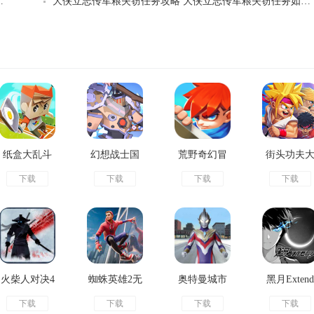
空传游戏珍稀道具如何获取
大侠立志传军粮失窃任务攻略 大侠立志传军粮失窃任务如何做
纸盒大乱斗
幻想战士国
荒野奇幻冒
街头功夫
下载
下载
下载
下载
最新版
王格斗破解
险破解版
乱斗破解
版
火柴人对决4
蜘蛛英雄2无
奥特曼城市
黑月Extend
下载
下载
下载
下载
破解版
限金币版
英雄无限金
破解版