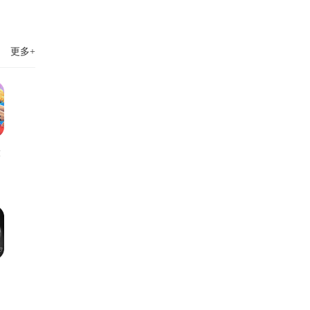
更多+
大
版