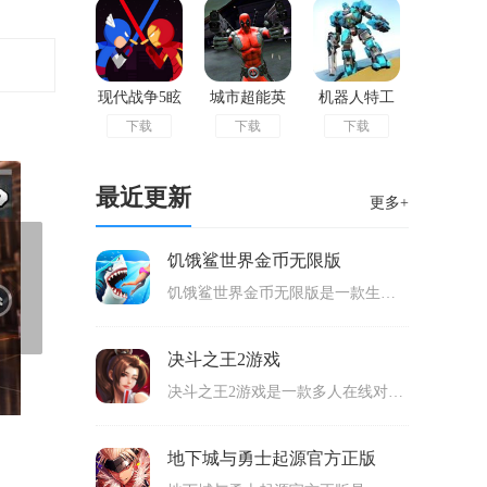
现代战争5眩
城市超能英
机器人特工
下载
下载
下载
晕风暴破解
雄中文版
队最新版
版
最近更新
更多+
饥饿鲨世界金币无限版
饥饿鲨世界金币无限版是一款生存冒险的动作游戏，玩家可以在3D画面里面进行热血的挑战，控制鲨鱼来冒险，在地图里面横冲直撞，寻找可以吞噬的生物来不断吞噬，有目标需要我们完成，完成目标之后就可以解锁后续的内容了，有十几种鲨鱼能够解锁，适合很多玩家游玩。
决斗之王2游戏
决斗之王2游戏是一款多人在线对战的卡牌竞技类手游，以独特的规则进行卡牌对战，拥有非常多的卡牌能够获得，玩家可以按照不同的玩法和套路来选择相关的卡牌组成完整的卡组，使用卡组来挑战不同的内容，包含了NPC和真人玩家都可以在线进行挑战，战斗画面很精美，可玩性高。
地下城与勇士起源官方正版