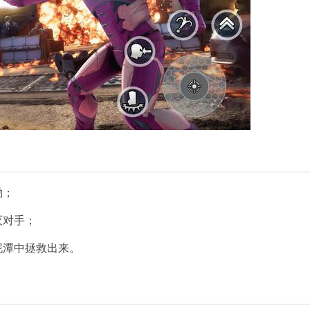
励；
灭对手；
泥潭中拯救出来。