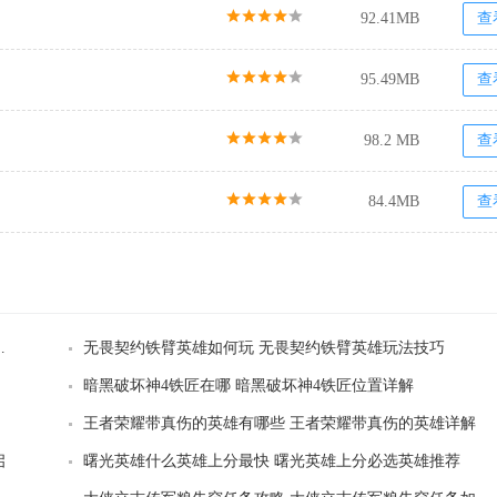
92.41MB
查
95.49MB
查
98.2 MB
查
84.4MB
查
手游心之钢系列皮肤多少钱
无畏契约铁臂英雄如何玩 无畏契约铁臂英雄玩法技巧
暗黑破坏神4铁匠在哪 暗黑破坏神4铁匠位置详解
王者荣耀带真伤的英雄有哪些 王者荣耀带真伤的英雄详解
启
曙光英雄什么英雄上分最快 曙光英雄上分必选英雄推荐