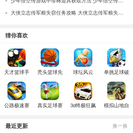
少年悟空传游戏中珍稀道具获取方法 少年悟空传游戏珍稀道具如何获取
大侠立志传军粮失窃任务攻略 大侠立志传军粮失窃任务如何做
猜你喜欢
天才篮球手
秃头篮球先
球坛风云
单挑足球破
游戏官方版
生破解版
3D官网版
解版
公路极速赛
真实足球赛
3d终极狂飙
模拟山地自
车无限金币
免费版
3破解版
行车手机版
版
最近更新
换一换