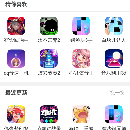
猜你喜欢
宿命回响中
永不言弃2
钢琴块3手
白块儿达人
文版
全皮肤破解
机版
无广告版
版
qq音速手机
炫彩节奏2
心舞弦音正
音乐利用3d
版
免广告版
式版
最近更新
换一换
偶像梦幻祭
节奏对战最
猫咪二重奏
魔法钢琴师