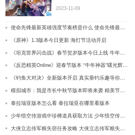
2023-11-09
使命先锋最新英雄强度节奏榜是什么 使命先锋最新英雄强度节奏榜详解
《原神》1.3版本今日更新 海灯节活动开启
《坦克世界闪击战》春节贺岁版本今日上线 牛年限定“平天者”震撼登场
《反恐精英Online》迎春节版本 “牛年神器”曙光辉翼登场
《钓鱼大对决》全新版本开启 真实垂钓乐趣等你来体验
模拟城市：我是市长中秋节版本即将来袭 精美节日建筑抢先看
泰拉瑞亚版本怎么看 泰拉瑞亚在哪里看版本
少年悟空传游戏中珍稀道具获取方法 少年悟空传游戏珍稀道具如何获取
大侠立志传军粮失窃任务攻略 大侠立志传军粮失窃任务如何做