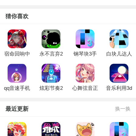
猜你喜欢
宿命回响中
永不言弃2
钢琴块3手
白块儿达人
文版
全皮肤破解
机版
无广告版
版
qq音速手机
炫彩节奏2
心舞弦音正
音乐利用3d
版
免广告版
式版
最近更新
换一换