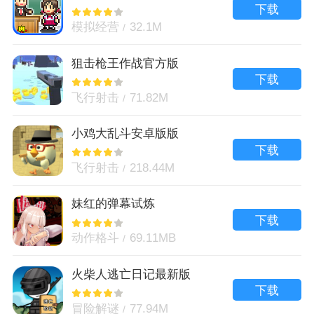
下载
模拟经营
32.1M
狙击枪王作战官方版
下载
飞行射击
71.82M
小鸡大乱斗安卓版版
下载
飞行射击
218.44M
妹红的弹幕试炼
下载
动作格斗
69.11MB
火柴人逃亡日记最新版
下载
冒险解谜
77.94M