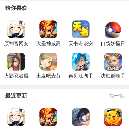
猜你喜欢
原神官网安
大圣神威高
天书奇谈安
口袋妖怪日
卓版
爆版
卓版
月官网版
火影忍者最
出发吧麦芬
再见江湖手
决胜巅峰手
后的战争游
官网版
游官方版
游官网版
戏
最近更新
换一换