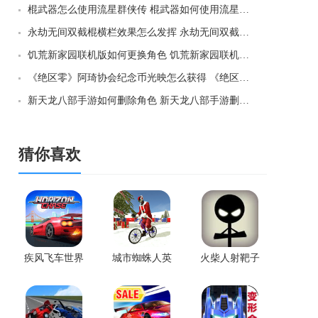
棍武器怎么使用流星群侠传 棍武器如何使用流星群侠传
永劫无间双截棍横栏效果怎么发挥 永劫无间双截棍横栏效果如何发挥
饥荒新家园联机版如何更换角色 饥荒新家园联机版更换角色方法
《绝区零》阿琦协会纪念币光映怎么获得 《绝区零》阿琦协会纪念币光映如何获得
新天龙八部手游如何删除角色 新天龙八部手游删除角色方法
猜你喜欢
疾风飞车世界
城市蜘蛛人英
火柴人射靶子
最新版
雄冬季版
手机版