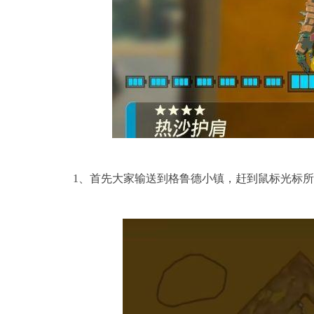
1、首先大家输送到格鲁德小镇，赶到鼠标光标所