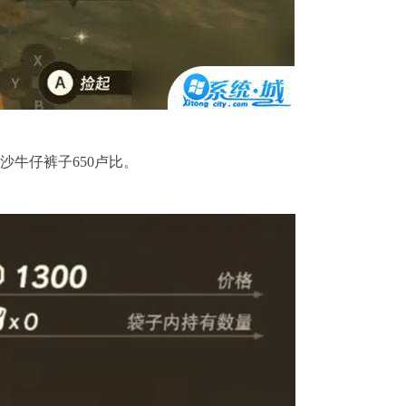
沙牛仔裤子650卢比。