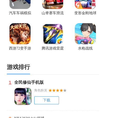
汽车车祸模拟
山脊赛车滑流
变形金刚地球
器最新版
无限版
之战官网版
西游72变手游
腾讯游戏雷霆
水枪战线
官网版
战机官网版
游戏排行
1
全民修仙手机版
角色扮演
下载