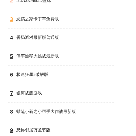
2
NBA2KMobile篮球
3
恶搞之家卡丁车免费版
4
香肠派对最新版普通版
5
停车漂移大挑战最新版
6
极速狂飙2破解版
7
银河战舰游戏
8
蜡笔小新之小帮手大作战最新版
9
恐怖邻居万圣节版