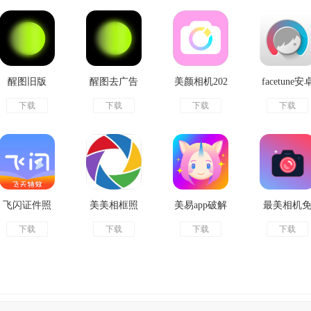
醒图旧版
醒图去广告
美颜相机202
facetune安
下载
下载
下载
下载
版
2免费版官方
免费版
版
飞闪证件照
美美相框照
美易app破解
最美相机
下载
下载
下载
下载
官方版
相机手机版
版
费版