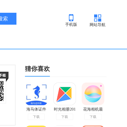
手机版
网站导航
猜你喜欢
海马体证件
时光相册201
花海相机最
下载
下载
下载
照
9老版
新版