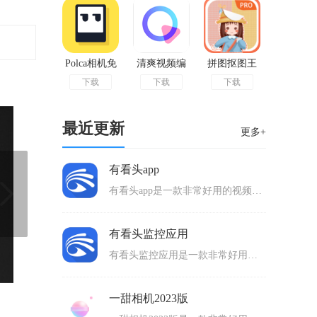
Polca相机免
清爽视频编
拼图抠图王
下载
下载
下载
费版
辑器手机版
最新版
最近更新
更多+
有看头app
有看头app是一款非常好用的视频监控软件，可以连接监控设备来一起使用，增加云端报警功能，给用户带来智能守护的体验，通过网络来进行连接，成功连接之后用户就可以在手机上面观看监控画面，能够同时连接多个监控器，随时更换不同监控器的画面来查看，使用起来很方便。
有看头监控应用
有看头监控应用是一款非常好用的监控软件，用户可以连接监控设备来一起使用，通过手机上面的网络来连接起来，用户登陆手机上面的账号就可以点击设备来查看每个监控的画面和场景了，还能够按照日期和时间来搜索出录像进行播放和观看，录像能下载到自己的手机上，非常方便。
一甜相机2023版