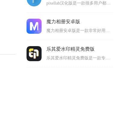
pixellab汉化版是一款很多用户都在使用的手机P图处理工具。pixellab中文版为用户们提供了各种各样的图片编辑工具以及使用特效哦，用户们可以根据自己的需求，来app上选择使用。而且，这款软件中的所有处理工具都是免费提供给用户们使用的，操作方式也不会复杂，即使P图新手也能轻松掌握技巧，直接上手使用的。感兴趣的朋友们，不妨也来下载体验看看哦！
魔力相册安卓版
魔力相册安卓版是一款非常好用的手机音乐相册制作软件。魔力相册最新版功能十分强大哦，用户们可以随时使用它来制作各种喜欢的音乐相册。这里为用户们提供了丰富的制作模板，用户们只需要添加照片，选择喜欢的背景音乐，即可快速生成电子相册，随时播放欣赏哦。而且，软件使用方式简单也容易上手操作，任何年龄段的用户都能使用它，感兴趣的话，就快来下载体验吧！
乐其爱水印精灵免费版
乐其爱水印精灵免费版是一款专业又好用的手机去水印工具。乐其爱水印精灵手机版功能十分强大哦，可以帮助用户们快速去除各种水印，全程还是无损化处理，去除之后一点也不会影响图片质量，看起来依然很棒。而且，软件中除了去除水印功能之外，也提供添加水印的功能，多样化的水印样式，用户们可以自由选择，操作起来也简单易上手哦。感兴趣的朋友们，不妨也来下载试一试。