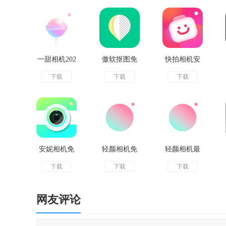
一甜相机202
傲软抠图免
快拍相机安
下载
下载
下载
3版
费版
卓版
安妮相机免
轻颜相机免
轻颜相机最
下载
下载
下载
费版
费版
新版
网友评论