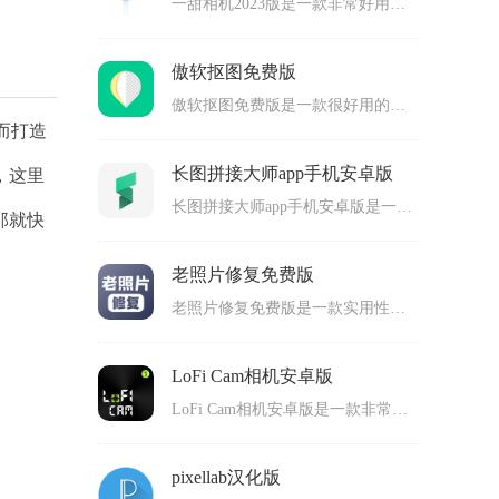
一甜相机2023版是一款非常好用的相机软件，拥有高端的美颜效果，用户可以使用上面的功能来拍摄好看精美的照片，还可以使用其他功能来进行照片编辑修改，更换照片的背景和照片的滤镜还有添加字幕等等非常多的操作，轻松拍摄自己想要的照片，很多手机上都可以安装和使用。
傲软抠图免费版
傲软抠图免费版是一款很好用的图像编辑类手机工具，可以提供各种高效简单的图片编辑功能，比如抠图还有更换背景以及美颜还有水印消除等等很多的用途，用户在使用的时候可以选择手动模式和智能模式等不同的模式，每个模式都可以给用户带来高效的体验，适合很多用户使用。
伴而打造
长图拼接大师app手机安卓版
，这里
长图拼接大师app手机安卓版是一款很好用的拼图类手机软件，拥有便捷的拼图功能，能够将不同的图片进行合理的拼接，而且可以选择不同的模式，每个模式的操作方法都是不同的，玩家可以选择自己习惯的方法来使用，轻松制作出很多好看有趣的长图出来，适合很多人使用。
那就快
老照片修复免费版
老照片修复免费版是一款实用性满分的手机照片修复app。老照片修复手机版功能强大哦，为用户们提供了很多照片修复工具，帮助用户们将各种破损的老照片，还原成各种高清生动照片哦。而且，使用这款软件进行修复操作的话，速度也是非常快的，操作方式也不会复杂，任何年龄段的用户们都可以上手使用，来完成各种老照片的修复操作哦，感兴趣的朋友们，欢迎你们前来下载体验哦！
LoFi Cam相机安卓版
LoFi Cam相机安卓版是一款非常好用的手机拍照软件。LoFi Cam相机正版主打复古风格哦，特别为追求怀旧的小伙伴而打造的，这里汇聚了海量的滤镜效果，模拟了胶片的颗粒质感，让用户们都可以轻松拍摄出让自己满意的复古照片。而且，这里还有很多后期修图功能哦，操作起来也非常简单，即使修图新手也能轻松掌握技巧，快速上手使用哦！感兴趣的话，那就快来下载体验吧！
pixellab汉化版