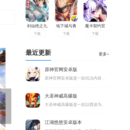
剑仙绝之九
地下城与勇
魔卡契约官
下载
下载
下载
灵神域安卓
士手游体验
网版
版
服版
最近更新
更多+
原神官网安卓版
原神官网安卓版是一款玩法内容都很丰富的二次元游戏，玩家可以在开放式的世界里面进行冒险，有很多精彩的剧情可以体验，完成这些任务来解锁更多的内容，提升等级可以解锁新的功能，而且玩家还能够通过召唤来得到强大的伙伴，在地图上面也可以自由行动，可玩性很高。
大圣神威高爆版
大圣神威高爆版是一款以西游为背景的mmo角色扮演游戏，玩家可以在上面游玩精彩的内容，玩家可以操作自己选择的角色来开始冒险，跟随主线剧情来挑战，完成剧情任务来得到奖励，让角色快速升级，解锁更多的游戏内容。另外，玩家还能够领取非常多的福利，适合很多玩家游玩。
江湖悠悠安卓版本