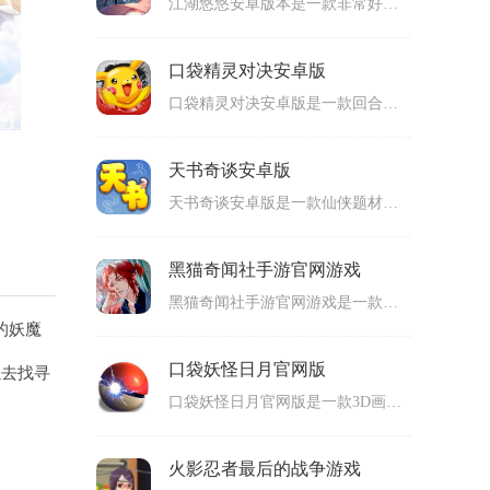
江湖悠悠安卓版本是一款非常好玩的武侠角色扮演游戏，玩家可以在上面体验精彩的武侠剧情，完成热血的江湖挑战，有非常多的任务和成就可以完成，通过这些任务和成就可以得到非常多的经验值和金币以及装备等奖励，利用这些奖励来不断提升角色的战斗力，可玩性很高。
口袋精灵对决安卓版
口袋精灵对决安卓版是一款回合制rpg对战的策略战斗类手机游戏，采用卡通风格的游戏画面，玩家可以使用不同的精灵来进行对战，精灵拥有不同的属性，属性之间拥有克制的关键，玩家在战斗的时候就需要使用属性克制的关系，通过克制的属性来更容易击败对手，可玩性高。
天书奇谈安卓版
天书奇谈安卓版是一款仙侠题材的角色扮演类手机游戏，结合了丰富的游戏元素，玩家可以在上面体验到mmorpg的内容，在开局的时候能够选择自己的角色，有多个角色能够进行选择，每个角色的玩法和技能都是完全不同的，玩家还能够获得强大的宠物以及坐骑，可玩性很高。
黑猫奇闻社手游官网游戏
黑猫奇闻社手游官网游戏是一款剧情很精彩的角色扮演剧情互动类游戏，玩家可以在上面进行侦探解密的挑战，有非常多的剧情和案件能够体验，根据剧情来完成解密的挑战，完全全部的解密就可以得到丰富的奖励。游戏的画面和特效十分精美，视觉效果非常好，适合很多玩家游玩。
的妖魔
口袋妖怪日月官网版
以去找寻
口袋妖怪日月官网版是一款3D画面的精灵养成对战类手机游戏，采用经典的回合制对战玩法，拥有一百多种精灵能够蝴蝶，玩家可以在地图上面和精灵对战也可以和其他npc进行精灵对战，派遣自己拥有的精灵来进行战斗，选择要释放技能来击败对手的精灵，适合很多玩家游玩。
火影忍者最后的战争游戏