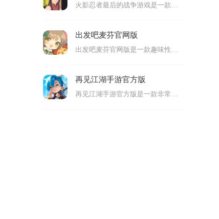
火影忍者最后的战争游戏是一款以火影忍者为主要内容的角色扮演剧情冒险类手机游戏，拥有清新的游戏画面，玩家要操作忍者来进行剧情战斗，参与到各种战斗里面，完成任务来得到奖励，通过让角色升级以及穿戴装备还有学习忍术来不断提升战斗力，适合很多玩家游玩。
出发吧麦芬官网版
出发吧麦芬官网版是一款趣味性十足的手机冒险放置RPG类型游戏，出发吧麦芬最新版拥有着卡通清新的可爱游戏画风，休闲轻松的放置玩法，让玩家们在这里开启全新的异世界之旅。游戏里，玩家们需要通过宠物的养成，来帮助自己完成各种精彩战斗。而且，还为玩家们精心设置了丰富的任务以及挑战关卡，让玩家们感受不一样的冒险乐趣哦。感兴趣的玩家们，那就快来下载体验吧！
再见江湖手游官方版
再见江湖手游官方版是一款非常好玩的手机武侠养成冒险类游戏，再见江湖手机版采用了Q版卡通风格的游戏画面，游戏中为玩家们提供了丰富的角色以及多样化的职业，玩家们可以根据自己的喜好来进行选择哦，然后开启专属自己的冒险之旅。游戏中玩家们需要完成各种各样的挑战任务，还可以与其他玩家进行组队，一同挑战强大的boss，可玩性还是很高的。喜欢的玩家们，不妨也来下载尝试看看呀！