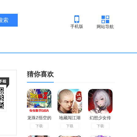
手机版
网站导航
猜你喜欢
龙珠Z悟空的
地藏闯江湖
幻想少女传
下载
下载
下载
遗产2中文版
官网版
官方版