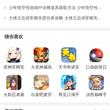
少年悟空传游戏中珍稀道具获取方法 少年悟空传游戏珍稀道具如何获取
大侠立志传军粮失窃任务攻略 大侠立志传军粮失窃任务如何做
猜你喜欢
原神官网安
大圣神威高
天书奇谈安
口袋妖怪日
卓版
爆版
卓版
月官网版
火影忍者最
出发吧麦芬
再见江湖手
决胜巅峰手
后的战争游
官网版
游官方版
游官网版
戏