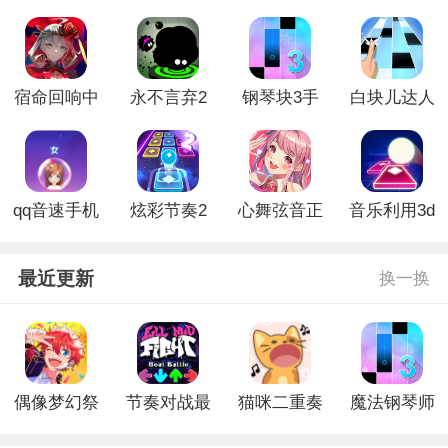
宿命回响中
永不言弃2
钢琴块3手
白块儿达人
文版
全皮肤破解
机版
无广告版
版
qq音速手机
炫彩节奏2
心舞弦音正
音乐利用3d
版
免广告版
式版
最近更新
换一换
偶像梦幻祭
节奏对战最
猫咪二重奏
魔法钢琴师
新版本
免广告版
3单机版