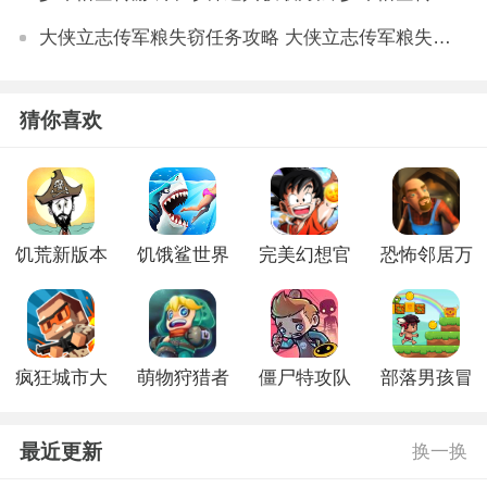
大侠立志传军粮失窃任务攻略 大侠立志传军粮失窃任务如何做
猜你喜欢
饥荒新版本
饥饿鲨世界
完美幻想官
恐怖邻居万
全鲨鱼版本
网版
圣节版
疯狂城市大
萌物狩猎者
僵尸特攻队
部落男孩冒
乱斗破解版
安卓版
安卓破解版
险最新版
最近更新
换一换