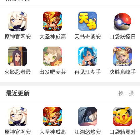
原神官网安
大圣神威高
天书奇谈安
口袋妖怪日
卓版
爆版
卓版
月官网版
火影忍者最
出发吧麦芬
再见江湖手
决胜巅峰手
后的战争游
官网版
游官方版
游官网版
戏
最近更新
换一换
原神官网安
大圣神威高
江湖悠悠安
口袋精灵对