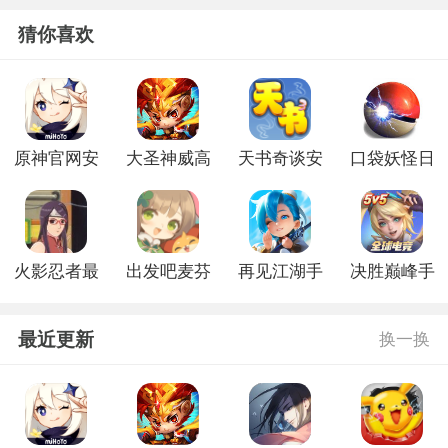
猜你喜欢
原神官网安
大圣神威高
天书奇谈安
口袋妖怪日
卓版
爆版
卓版
月官网版
火影忍者最
出发吧麦芬
再见江湖手
决胜巅峰手
后的战争游
官网版
游官方版
游官网版
戏
最近更新
换一换