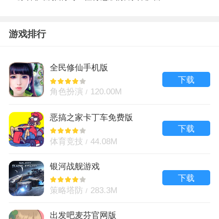
游戏排行
全民修仙手机版
下载
角色扮演
120.00M
恶搞之家卡丁车免费版
下载
体育竞技
44.08M
银河战舰游戏
下载
策略塔防
283.3M
出发吧麦芬官网版