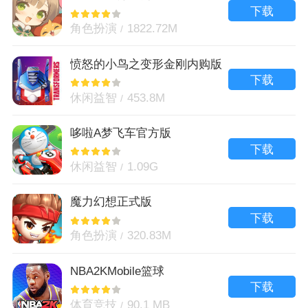
下载
角色扮演
1822.72M
愤怒的小鸟之变形金刚内购版
下载
休闲益智
453.8M
哆啦A梦飞车官方版
下载
休闲益智
1.09G
魔力幻想正式版
下载
角色扮演
320.83M
NBA2KMobile篮球
下载
体育竞技
90.1 MB