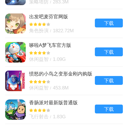
策略塔防
283.3M
出发吧麦芬官网版
下载
角色扮演
1822.72M
哆啦A梦飞车官方版
下载
休闲益智
1.09G
愤怒的小鸟之变形金刚内购版
下载
休闲益智
453.8M
香肠派对最新版普通版
下载
飞行射击
1.83G