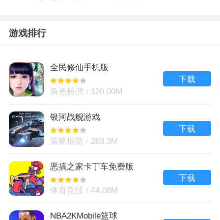
游戏排行
全民修仙手机版
下载
角色扮演
120.00M
银河战舰游戏
下载
策略塔防
283.3M
恶搞之家卡丁车免费版
下载
体育竞技
44.08M
NBA2KMobile篮球