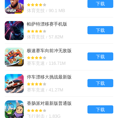
下载
体育竞技
90.1 MB
帕萨特漂移赛手机版
下载
体育竞技
57.82M
极速赛车向前冲无敌版
下载
赛车竞速
116.71M
停车漂移大挑战最新版
下载
赛车竞速
41.27M
香肠派对最新版普通版
下载
飞行射击
1.83G